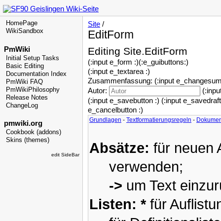
HomePage
Site
/
WikiSandbox
EditForm
PmWiki
Editing Site.EditForm
Initial Setup Tasks
(:input e_form :)
(:e_guibuttons:)
Basic Editing
(:input e_textarea :)
Documentation Index
Zusammenfassung: (:input e_changesum
PmWiki FAQ
PmWikiPhilosophy
Autor:
(:inpu
Release Notes
(:input e_savebutton :) (:input e_savedraft
ChangeLog
e_cancelbutton :)
Grundlagen
-
Textformatierungsregeln
-
Dokumen
pmwiki.org
Cookbook (addons)
Skins (themes)
Absätze:
für neuen A
edit SideBar
verwenden;
->
um Text einzu
Listen:
*
für Auflistu