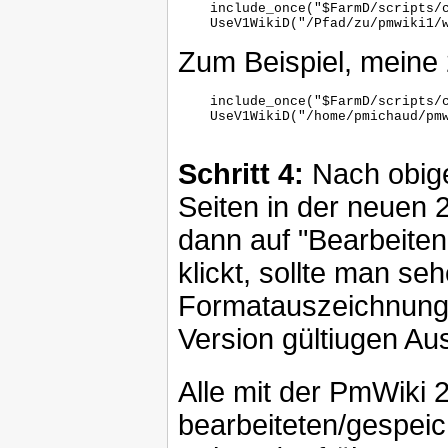
    include_once("$FarmD/scripts/c
    UseV1WikiD("/Pfad/zu/pmwiki1/w
Zum Beispiel, meine
    include_once("$FarmD/scripts/c
    UseV1WikiD("/home/pmichaud/pmw
Schritt 4:
Nach obige
Seiten in der neuen 
dann auf "Bearbeiten
klickt, sollte man se
Formatauszeichnungen
Version gültiugen A
Alle mit der PmWiki 2.
bearbeiteten/gespeic