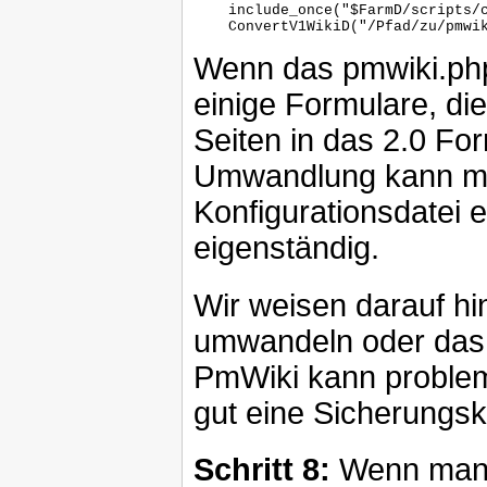
    include_once("$FarmD/scripts/c
    ConvertV1WikiD("/Pfad/zu/pmwik
Wenn das pmwiki.php 
einige Formulare, die
Seiten in das 2.0 F
Umwandlung kann man
Konfigurationsdatei e
eigenständig.
Wir weisen darauf hin
umwandeln oder das
PmWiki kann probleml
gut eine Sicherungsk
Schritt 8:
Wenn man z