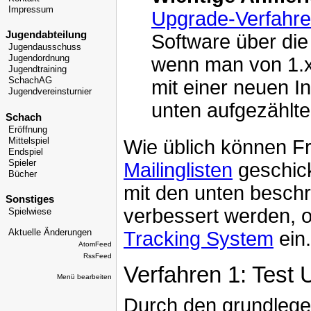
Impressum
Upgrade-Verfahr
Jugendabteilung
Software über die 
Jugendausschuss
wenn man von 1.x
Jugendordnung
Jugendtraining
SchachAG
mit einer neuen In
Jugendvereinsturnier
unten aufgezählt
Schach
Eröffnung
Wie üblich können F
Mittelspiel
Endspiel
Spieler
Mailinglisten
geschick
Bücher
mit den unten besch
Sonstiges
verbessert werden, o
Spielwiese
Tracking System
ein.
Aktuelle Änderungen
AtomFeed
RssFeed
Verfahren 1: Test
Menü bearbeiten
Durch den grundlege