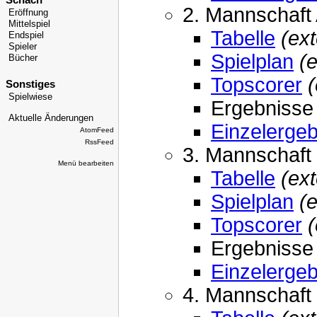
Schach
2. Mannschaft
Eröffnung
Mittelspiel
Tabelle
(ext
Endspiel
Spieler
Spielplan
(
Bücher
Topscorer
(
Sonstiges
Spielwiese
Ergebnisse
Aktuelle Änderungen
Einzelerge
AtomFeed
RssFeed
3. Mannschaft
Menü bearbeiten
Tabelle
(ext
Spielplan
(
Topscorer
(
Ergebnisse
Einzelerge
4. Mannschaft