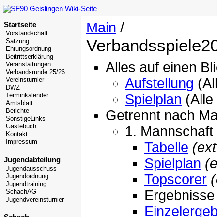
Main
/
Startseite
Vorstandschaft
Verbandsspiele2
Satzung
Ehrungsordnung
Beitrittserklärung
Alles auf einen Bl
Veranstaltungen
Verbandsrunde 25/26
Aufstellung
(Al
Vereinsturnier
DWZ
Spielplan
(Alle
Terminkalender
Amtsblatt
Berichte
Getrennt nach M
SonstigeLinks
Gästebuch
1. Mannschaft 
Kontakt
Impressum
Tabelle
(ext
Spielplan
(
Jugendabteilung
Jugendausschuss
Topscorer
(
Jugendordnung
Jugendtraining
Ergebnisse
SchachAG
Jugendvereinsturnier
Einzelerge