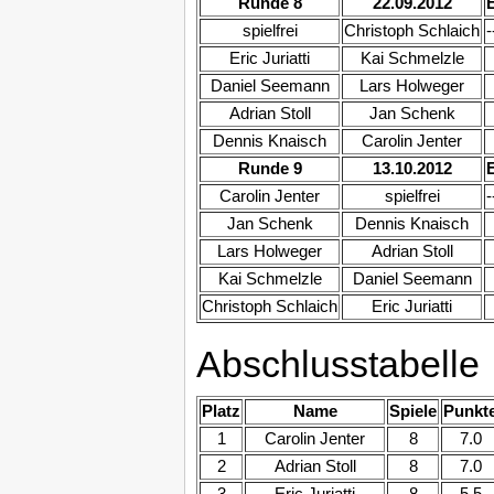
Runde 8
22.09.2012
spielfrei
Christoph Schlaich
-
Eric Juriatti
Kai Schmelzle
Daniel Seemann
Lars Holweger
Adrian Stoll
Jan Schenk
Dennis Knaisch
Carolin Jenter
Runde 9
13.10.2012
Carolin Jenter
spielfrei
-
Jan Schenk
Dennis Knaisch
Lars Holweger
Adrian Stoll
Kai Schmelzle
Daniel Seemann
Christoph Schlaich
Eric Juriatti
Abschlusstabelle
Platz
Name
Spiele
Punkt
1
Carolin Jenter
8
7.0
2
Adrian Stoll
8
7.0