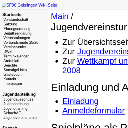
Main
/
Startseite
Vorstandschaft
Jugendvereinstur
Satzung
Ehrungsordnung
Beitrittserklärung
Veranstaltungen
Zur Übersichtsse
Verbandsrunde 25/26
Vereinsturnier
Zur
Jugendvereins
DWZ
Terminkalender
Zur
Wettkampf un
Amtsblatt
Berichte
2008
SonstigeLinks
Gästebuch
Kontakt
Einladung und 
Impressum
Jugendabteilung
Einladung
Jugendausschuss
Jugendordnung
Anmeldeformular
Jugendtraining
SchachAG
Jugendvereinsturnier
Spielpläne als