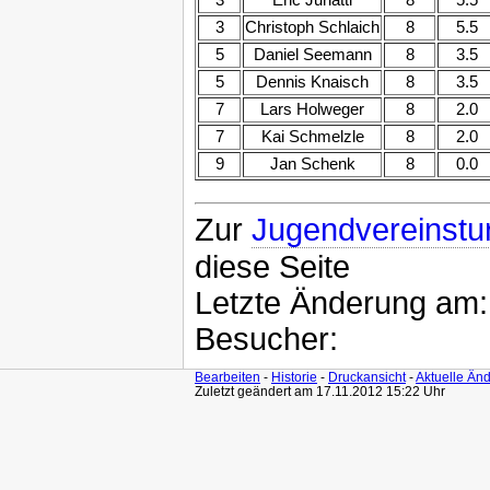
3
Eric Juriatti
8
5.5
3
Christoph Schlaich
8
5.5
5
Daniel Seemann
8
3.5
5
Dennis Knaisch
8
3.5
7
Lars Holweger
8
2.0
7
Kai Schmelzle
8
2.0
9
Jan Schenk
8
0.0
Zur
Jugendvereinstu
diese Seite
Letzte Änderung am
Besucher:
Bearbeiten
-
Historie
-
Druckansicht
-
Aktuelle Än
Zuletzt geändert am 17.11.2012 15:22 Uhr