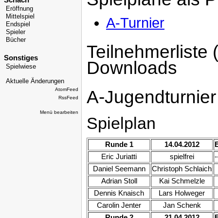
Schach
Eröffnung
Mittelspiel
A-Turnier
Endspiel
Spieler
Bücher
Teilnehmerliste
Sonstiges
Downloads
Spielwiese
Aktuelle Änderungen
AtomFeed
A-Jugendturnier
RssFeed
Menü bearbeiten
Spielplan
Runde 1
14.04.2012
Eric Juriatti
spielfrei
-
Daniel Seemann
Christoph Schlaich
Adrian Stoll
Kai Schmelzle
Dennis Knaisch
Lars Holweger
Carolin Jenter
Jan Schenk
Runde 2
21.04.2012