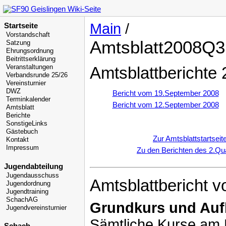
Main
/
Startseite
Vorstandschaft
Amtsblatt2008Q3
Satzung
Ehrungsordnung
Beitrittserklärung
Veranstaltungen
Amtsblattberichte 
Verbandsrunde 25/26
Vereinsturnier
DWZ
Bericht vom 19.September 2008
Terminkalender
Bericht vom 12.September 2008
Amtsblatt
Berichte
SonstigeLinks
Gästebuch
Zur Amtsblattstartseit
Kontakt
Impressum
Zu den Berichten des 2.Qua
Jugendabteilung
Jugendausschuss
Amtsblattbericht v
Jugendordnung
Jugendtraining
SchachAG
Grundkurs und Auf
Jugendvereinsturnier
Sämtliche Kurse am 