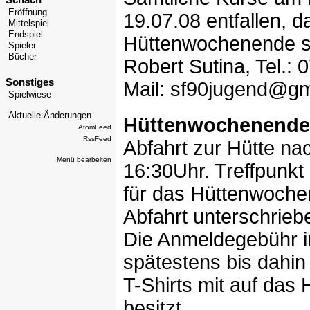
Schach
Eröffnung
19.07.08 entfallen, d
Mittelspiel
Endspiel
Hüttenwochenende sin
Spieler
Bücher
Robert Sutina, Tel.
Sonstiges
Mail: sf90jugend@gm
Spielwiese
Aktuelle Änderungen
Hüttenwochenende
AtomFeed
RssFeed
Abfahrt zur Hütte na
Menü bearbeiten
16:30Uhr. Treffpunkt 
für das Hüttenwoche
Abfahrt unterschrieb
Die Anmeldegebühr in
spätestens bis dahin
T-Shirts mit auf das
besitzt.